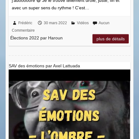
j’adooooore 😃 Je le trouve tellement drôle, juste, fin et
avec un super sens du rythme ! C’est…
Frédéric
30 mars 2022
Vidéos
Aucun
Commentaire
Élections 2022 par Haroun
plus de détails
SAV des émotions par Axel Lattuada