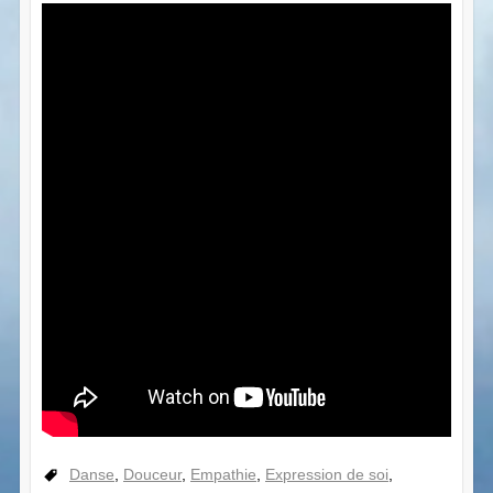
Danse
,
Douceur
,
Empathie
,
Expression de soi
,