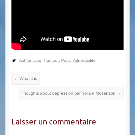
Authenticité
,
Humour
,
Peur
,
Vulnérabilité
←
What it is
Thoughts about depression par Yoram Mosenzon
→
Laisser un commentaire