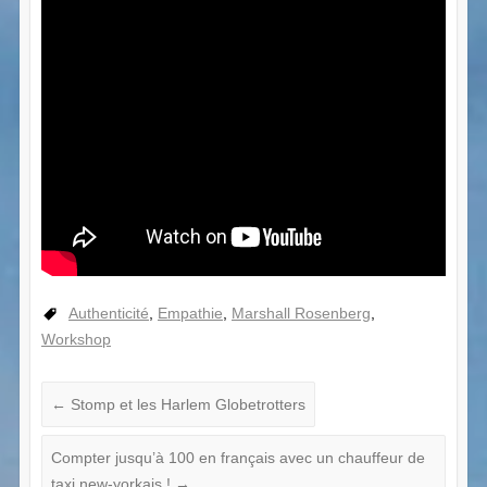
Authenticité
,
Empathie
,
Marshall Rosenberg
,
Workshop
←
Stomp et les Harlem Globetrotters
Compter jusqu’à 100 en français avec un chauffeur de
taxi new-yorkais !
→