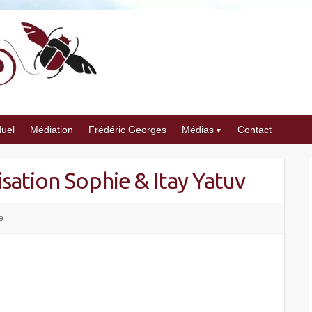
duel
Médiation
Frédéric Georges
Médias
Contact
sation Sophie & Itay Yatuv
e