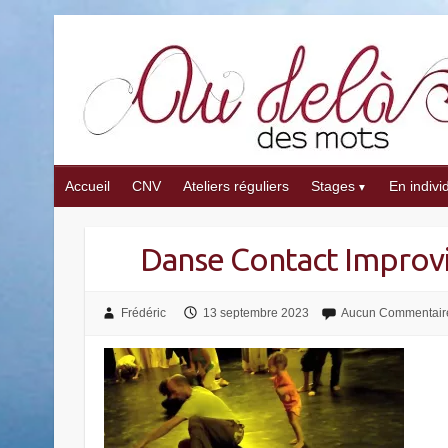
Skip
to
content
Accueil
CNV
Ateliers réguliers
Stages
En indivi
Danse Contact Improvi
Frédéric
13 septembre 2023
Aucun Commentair