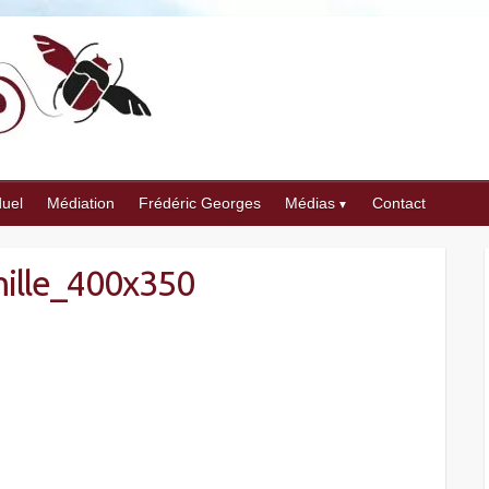
duel
Médiation
Frédéric Georges
Médias
Contact
ille_400x350