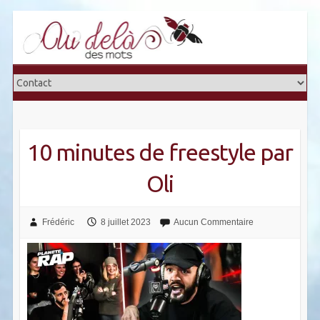
Skip
to
content
10 minutes de freestyle par
Oli
Frédéric
8 juillet 2023
Aucun Commentaire