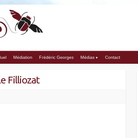
duel
Médiation
Frédéric Georges
Médias
Contact
e Filliozat