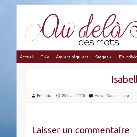
Skip
to
content
Accueil
CNV
Ateliers réguliers
Stages
En indivi
Isabell
Frédéric
29 mars 2025
Aucun Commentaire
Laisser un commentaire