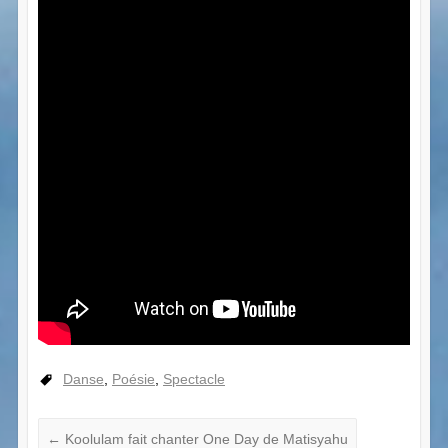
Danse
,
Poésie
,
Spectacle
←
Koolulam fait chanter One Day de Matisyahu