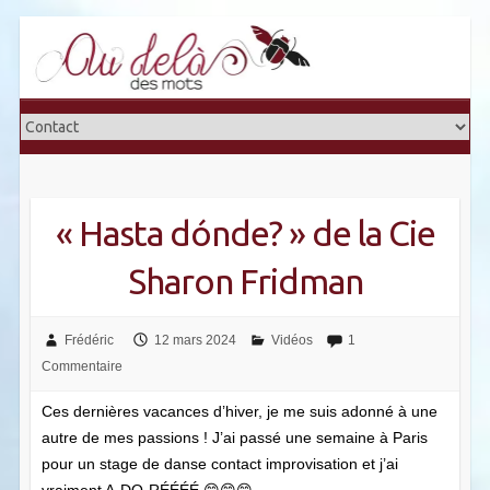
Skip
to
content
« Hasta dónde? » de la Cie
Sharon Fridman
Frédéric
12 mars 2024
Vidéos
1
Commentaire
Ces dernières vacances d’hiver, je me suis adonné à une
autre de mes passions ! J’ai passé une semaine à Paris
pour un stage de danse contact improvisation et j’ai
vraiment A-DO-RÉÉÉÉ
😄😄😄