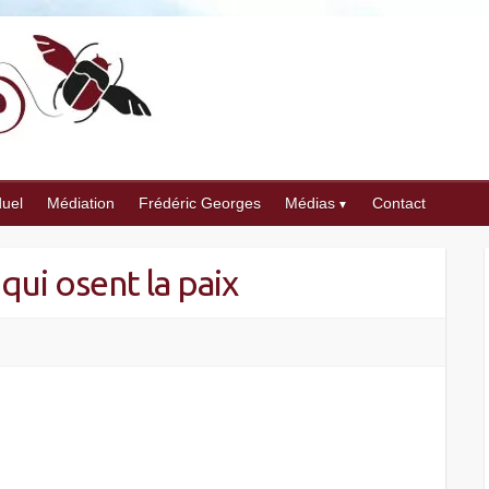
duel
Médiation
Frédéric Georges
Médias
Contact
ui osent la paix