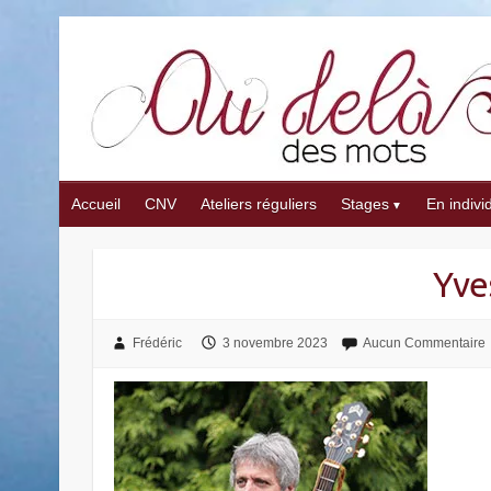
Skip
to
content
Accueil
CNV
Ateliers réguliers
Stages
En indivi
Yve
Frédéric
3 novembre 2023
Aucun Commentaire