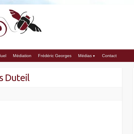
duel
Médiation
Frédéric Georges
Médias
Contact
s Duteil