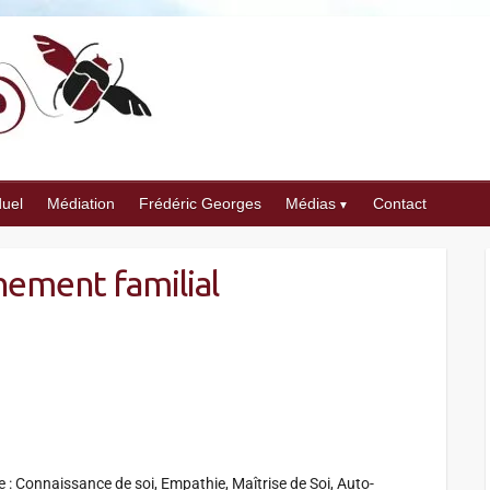
duel
Médiation
Frédéric Georges
Médias
Contact
ment familial
lle : Connaissance de soi, Empathie, Maîtrise de Soi, Auto-