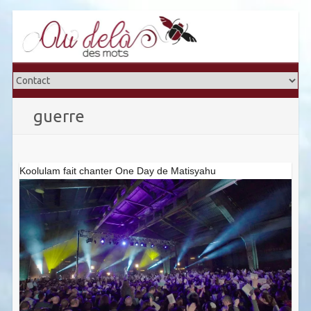
Skip
to
content
guerre
Koolulam fait chanter One Day de Matisyahu